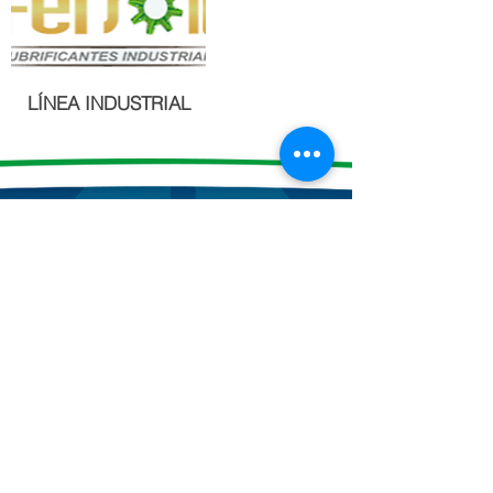
LÍNEA INDUSTRIAL
CONTACTO
Ponte en contacto
Vara. Presidente Castelo Branco,
KM
68,5
Mairinque/São Paulo
(11) 4246-6200
atendimiento@fersol.com.br
Redes sociales de Fersol