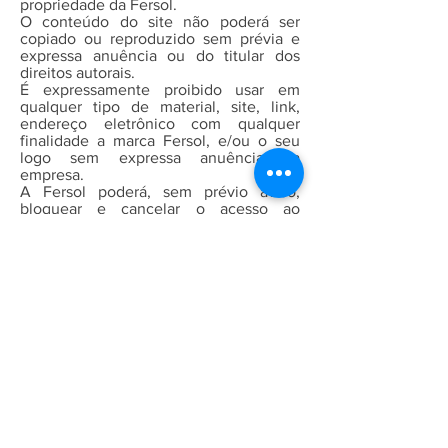
propriedade da Fersol.
O conteúdo do site não poderá ser
copiado ou reproduzido sem prévia e
expressa anuência ou do titular dos
direitos autorais.
É expressamente proibido usar em
qualquer tipo de material, site, link,
endereço eletrônico com qualquer
finalidade a marca Fersol, e/ou o seu
logo sem expressa anuência da
empresa.
A Fersol poderá, sem prévio aviso,
bloquear e cancelar o acesso ao
aplicativo quando verificar que o
usuário praticou algum ato ou
mantenha conduta que (i) viole as leis e
regulamentos federais, estaduais e/ou
municipais, (ii) contrarie as regras desta
política de privacidade de dados, ou (iii)
viole os princípios da moral e dos bons
costumes.
7. Encarregado de Proteção de Dados
A Fersol a fim de tomar todas as
medidas de segurança com relação à
proteção de dados das pessoas,