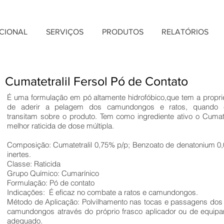
UCIONAL
SERVIÇOS
PRODUTOS
RELATÓRIOS
Cumatetralil Fersol Pó de Contato
É uma formulação em pó altamente hidrofóbico,que tem a propr
de aderir a pelagem dos camundongos e ratos, quando 
transitam sobre o produto. Tem como ingrediente ativo o Cumatet
melhor raticida de dose múltipla.
Composição: Cumatetralil 0,75% p/p; Benzoato de denatonium 0
inertes.
Classe: Raticida
Grupo Químico: Cumarínico
Formulação: Pó de contato
Indicações: É eficaz no combate a ratos e camundongos.
Método de Aplicação: Polvilhamento nas tocas e passagens dos 
camundongos através do próprio frasco aplicador ou de equip
adequado.