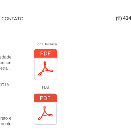
(11) 4
CONTATO
Ficha Técnica
iedade
esses
ralil,
,001%;
FDS
rato e
amento