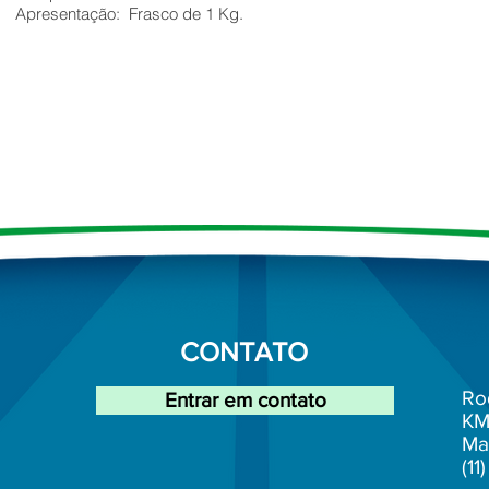
Apresentação: Frasco de 1 Kg.
CONTATO
Ro
Entrar em contato
K
M
Ma
(1