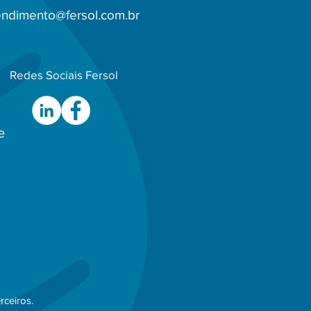
endimento@fersol.com.br
Redes Sociais Fersol
e
rceiros.