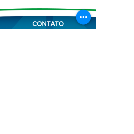
CONTATO
Entrar em contato
Rod. Presidente Castelo Branco, K
M
68.5
Mairinque/São Paulo
(11) 4246-6200
atendimento@fersol.com.br
Redes Sociais Fersol
Aqui você pode fazer denúncias
anônimas, Clique no texto abaixo: